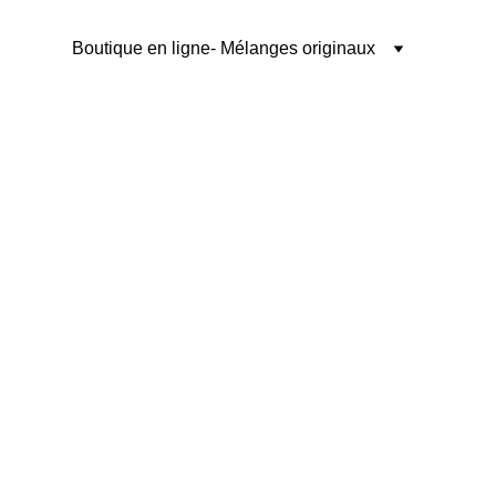
Boutique en ligne
- Mélanges originaux
s propriétés 
Elle était prisée pour 
Romains l'utilisaient 
 en Europe, au Moyen-