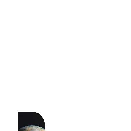
Réduction des emballages 
avec la vente en vrac et avec 
l'utilisation de 
conditionnements 
réutilisables.
Je suis vigilant sur les 
pratiques sociales de mes 
producteurs et importateurs.
Je suis en recherche 
constante de producteurs “au 
plus près” pour réduire notre 