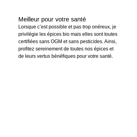
Meilleur pour votre santé
Lorsque c’est possible et pas trop onéreux, je 
privilégie les épices bio mais elles sont toutes 
certifiées sans OGM et sans pesticides. Ainsi, 
profitez sereinement de toutes nos épices et 
de leurs vertus bénéfiques pour votre santé.
Notre impact
Même s’il est difficile de parler 
d'écologie au sujet des épices, qui sont 
par nature cultivées à travers le monde, 
je m’évertue à faire mon possible pour 
améliorer l’empreinte environnementale 
et sociale de notre boutique :