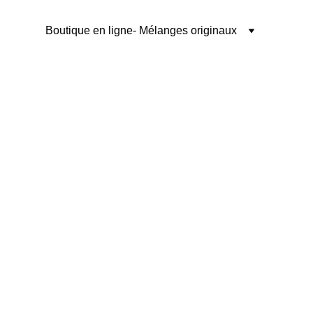
Boutique en ligne
- Mélanges originaux
abar
e convoitée depuis 
e d'échange et 
Européens, influençant 
bar reste une épice 