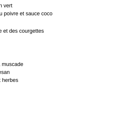
n vert
 poivre et sauce coco
e et des courgettes
la muscade
esan
x herbes