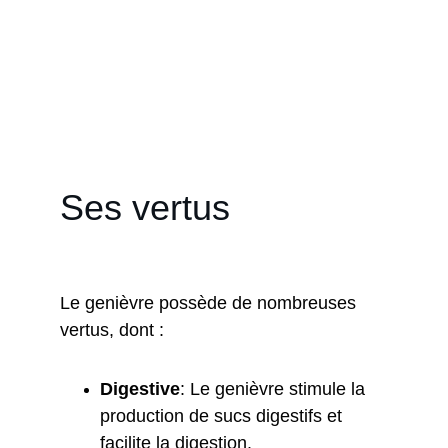
Aujourd'hui, le genièvre est toujours 
populaire dans la cuisine européenne et 
est également utilisé dans la fabrication 
de parfums et de liqueurs.
Ses vertus
Le genièvre possède de nombreuses 
vertus, dont :
Digestive
: Le genièvre stimule la 
production de sucs digestifs et 
facilite la digestion.